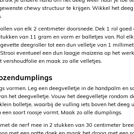
ewenste chewy structuur te krijgen. Wikkel het deeg 
.
llen van elk 2 centimeter doorsnede. Dek 1 rol goed 
 stukken van 11 gram en vorm er balletjes van. Rol elk 
evette deegroller tot een dun velletje van 1 millimet
 Strooi eventueel een dun laagje maïzena op het wer
vershoudfolie en maak zo alle velletjes.
rozendumplings
s vormen. Leg een deegvelletje in de handpalm en sc
van het deegvelletje. Vouw het deegvelletje rondom d
lein bolletje, waarbij de vulling iets boven het deeg u
 een soort roosje vormt. Maak zo alle dumplings.
met de nerf mee in 2 stukken van 30 centimeter breed
oon met een natte doek en maak het droog met een s