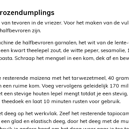
 rozendumplings
van tevoren in de vriezer. Voor het maken van de vull
halfbevroren zijn.
ine de halfbevroren garnalen, het wit van de lente-u
een kwart theelepel zout, de witte peper, sesamolie,
e pasta. Schraap het mengsel in een kom, dek af en be
e resterende maïzena met het tarwezetmeel, 40 gram
n een ruime kom. Voeg vervolgens geleidelijk 170 mill
et een stevige houten lepel mengt totdat je een stevig
 theedoek en laat 10 minuten rusten voor gebruik.
et deeg op het werkvlak. Zeef het resterende tapioca
t een glad en elastisch deeg, door het deeg met de m
bruik je andere hand om het deeg weer naar je toe te