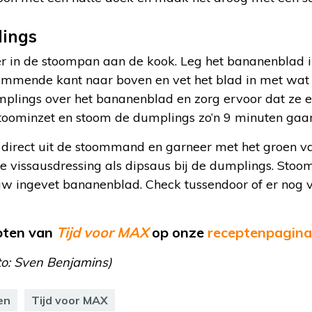
ings
r in de stoompan aan de kook. Leg het bananenblad
mmende kant naar boven en vet het blad in met wat 
plings over het bananenblad en zorg ervoor dat ze el
oominzet en stoom de dumplings zo’n 9 minuten gaar
direct uit de stoommand en garneer met het groen va
 de vissausdressing als dipsaus bij de dumplings. Stoo
w ingevet bananenblad. Check tussendoor of er nog 
epten van
Tijd voor MAX
op
onze
receptenpagina
to: Sven Benjamins)
en
Tijd voor MAX