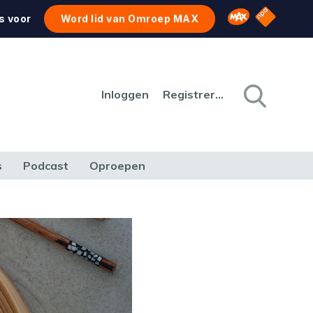
NPO Star
Omroep MAX
s voor
Word lid van Omroep MAX
Inloggen
Registreren
s
Podcast
Oproepen
CULTUUR
NATUUR & MILIEU
REIZEN & VERKEER