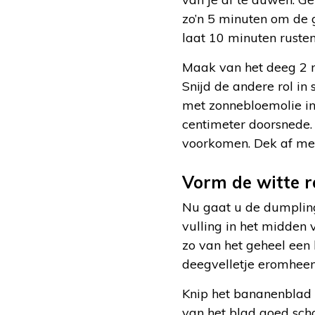
zo’n 5 minuten om de g
laat 10 minuten rusten
Maak van het deeg 2 ro
Snijd de andere rol in
met zonnebloemolie ing
centimeter doorsnede.
voorkomen. Dek af met 
Vorm de witte 
Nu gaat u de dumpling
vulling in het midden 
zo van het geheel een k
deegvelletje eromheen
Knip het bananenblad 
van het blad goed sch