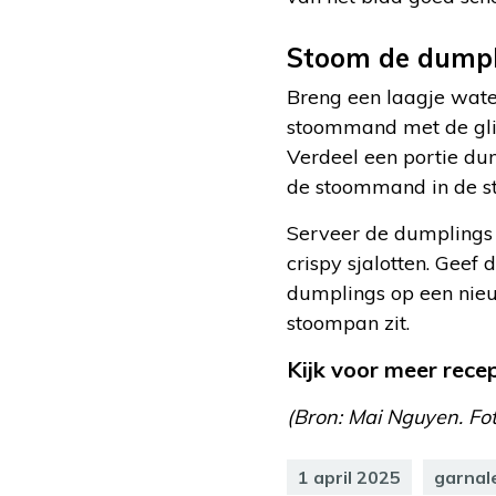
Stoom de dumpl
Breng een laagje wate
stoommand met de gli
Verdeel een portie dum
de stoommand in de st
Serveer de dumplings 
crispy sjalotten. Geef
dumplings op een nieu
stoompan zit.
Kijk voor meer rec
(Bron: Mai Nguyen. Fo
1 april 2025
garnal