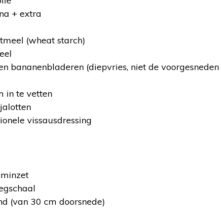
lie
na + extra
meel (wheat starch)
eel
n bananenbladeren (diepvries, niet de voorgesneden 
 in te vetten
jalotten
itionele vissausdressing
ominzet
egschaal
 (van 30 cm doorsnede)