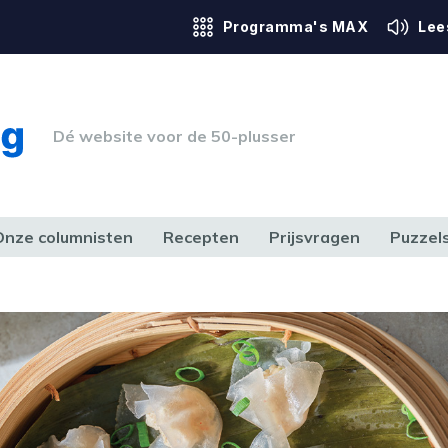
Programma's MAX
Lee
Dé website voor de 50-plusser
Onze columnisten
Recepten
Prijsvragen
Puzzel
ERK & RECHT
GEZONDHEID & SPORT
HUIS, TUIN & HOBBY
MEDIA & 