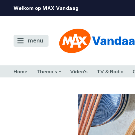
Welkom op MAX Vandaag
menu
Home
Thema’s
Video’s
TV & Radio
CONSUMENT
ETEN & DRINKEN
FAMILIE & RELATIE
GELD, W
TERUG NAAR TOEN