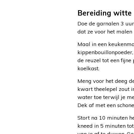
Bereiding witte
Doe de garnalen 3 uur 
dat ze voor het malen 
Maal in een keukenmach
kippenbouillonpoeder, 
de reuzel tot een fijn
koelkast.
Meng voor het deeg d
kwart theelepel zout i
water toe terwijl je m
Dek af met een schone
Stort na 10 minuten h
kneed in 5 minuten to
van je af te duwen. Ge