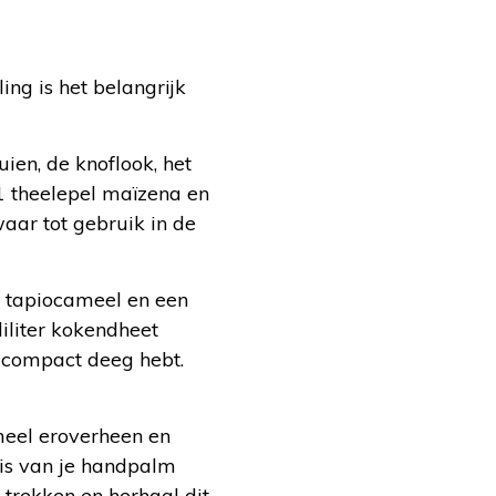
ing is het belangrijk
ien, de knoflook, het
 1 theelepel maïzena en
waar tot gebruik in de
 tapiocameel en een
iliter kokendheet
, compact deeg hebt.
meel eroverheen en
uis van je handpalm
 trekken en herhaal dit