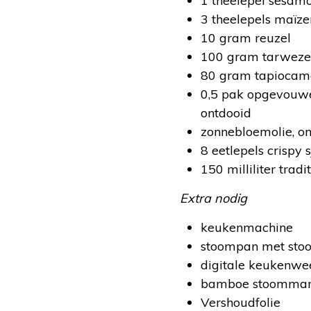
1 theelepel sesamo
3 theelepels maïze
10 gram reuzel
100 gram tarwezet
80 gram tapiocam
0,5 pak opgevouwe
ontdooid
zonnebloemolie, om
8 eetlepels crispy s
150 milliliter trad
Extra nodig
keukenmachine
stoompan met sto
digitale keukenwe
bamboe stoommand
Vershoudfolie