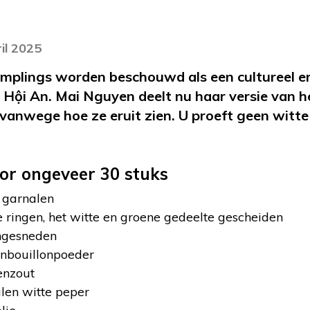
il 2025
mplings worden beschouwd als een cultureel e
Hội An. Mai Nguyen deelt nu haar versie van h
vanwege hoe ze eruit zien. U proeft geen witte
oor ongeveer 30 stuks
 garnalen
jne ringen, het witte en groene gedeelte gescheiden
jngesneden
enbouillonpoeder
enzout
len witte peper