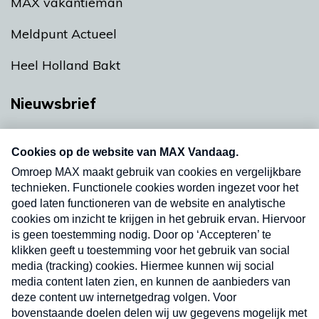
MAX vakantieman
Meldpunt Actueel
Heel Holland Bakt
Nieuwsbrief
Neem hier een gratis abonnement op onze
nieuwsbrief. Elke vrijdag- en dinsdagochtend in
uw mailbox.
Verzend