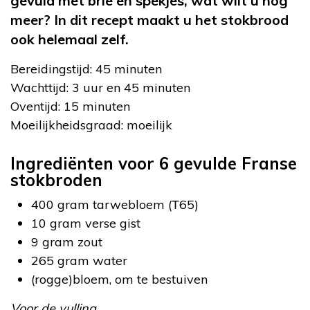
gevuld met brie en spekjes, wat wilt u nog
meer? In dit recept maakt u het stokbrood
ook helemaal zelf.
Bereidingstijd: 45 minuten
Wachttijd: 3 uur en 45 minuten
Oventijd: 15 minuten
Moeilijkheidsgraad: moeilijk
Ingrediënten voor 6 gevulde Franse
stokbroden
400 gram tarwebloem (Т65)
10 gram verse gist
9 gram zout
265 gram water
(rogge)bloem, om te bestuiven
Voor de vulling