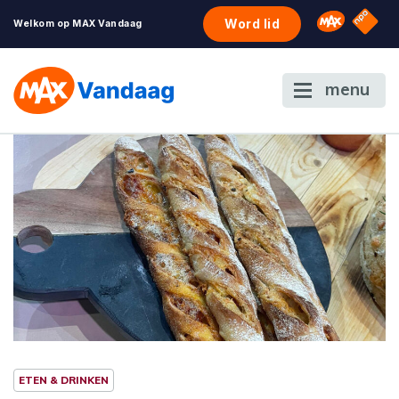
NPO S
Omroep 
Word lid
Welkom op MAX Vandaag
menu
ETEN & DRINKEN