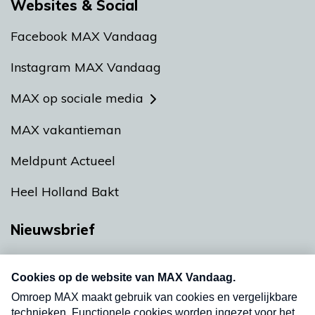
Websites & Social
Facebook MAX Vandaag
Instagram MAX Vandaag
MAX op sociale media
MAX vakantieman
Meldpunt Actueel
Heel Holland Bakt
Nieuwsbrief
Neem hier een gratis abonnement op onze
nieuwsbrief. Elke vrijdag- en dinsdagochtend in
uw mailbox.