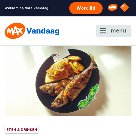
NPO S
Omroep 
Word lid
Welkom op MAX Vandaag
menu
ETEN & DRINKEN