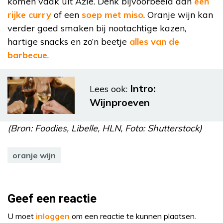
komen vaak uit Azië. Denk bijvoorbeeld aan
een
rijke curry
of een
soep met miso
. Oranje wijn kan
verder goed smaken bij nootachtige kazen,
hartige snacks en zo’n beetje
alles van de
barbecue
.
Intro:
Lees ook:
Wijnproeven
(Bron: Foodies, Libelle, HLN, Foto: Shutterstock)
oranje wijn
Geef een reactie
U moet
inloggen
om een reactie te kunnen plaatsen.