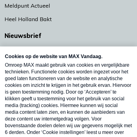
Meldpunt Actueel
Heel Holland Bakt
Nieuwsbrief
Neem hier een gratis abonnement op onze
nieuwsbrief. Elke vrijdag- en dinsdagochtend in
uw mailbox.
Verzend