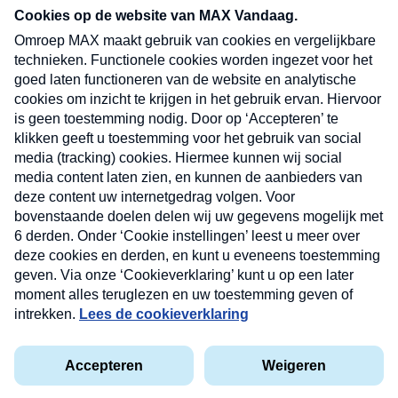
nieuwsbrief. Elke vrijdag- en dinsdagochtend in
uw mailbox.
Verzend
Nieuwsbrief
Neem hier een gratis abonnement op onze
nieuwsbrief. Elke vrijdag- en dinsdagochtend in uw
mailbox.
Contact
Algemene voorwaarden
Privacyverklaring
Cookieverklaring
Kwetsbaarheid melden
privacyverklaring
Copyright © 2026 MAX Vandaag -
Omroep MAX