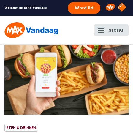
NPO S
Omroep 
Word lid
Welkom op MAX Vandaag
menu
ETEN & DRINKEN