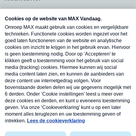
Neem hier een gratis abonnement op onze
nieuwsbrief. Elke vrijdag- en dinsdagochtend in
uw mailbox.
Verzend
Nieuwsbrief
Neem hier een gratis abonnement op onze
nieuwsbrief. Elke vrijdag- en dinsdagochtend in uw
mailbox.
Contact
Algemene voorwaarden
Privacyverklaring
Cookieverklaring