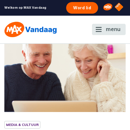
NPO S
Omroep 
Word lid
Welkom op MAX Vandaag
menu
MEDIA & CULTUUR