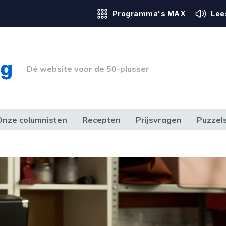
Programma's MAX
Lee
Dé website voor de 50-plusser
Onze columnisten
Recepten
Prijsvragen
Puzzel
ERK & RECHT
GEZONDHEID & SPORT
HUIS, TUIN & HOBBY
MEDIA & 