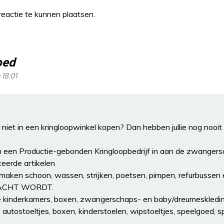
eactie te kunnen plaatsen.
oed
 18:01
r niet in een kringloopwinkel kopen? Dan hebben jullie nog noo
en een Productie-gebonden Kringloopbedrijf in aan de zwanger
teerde artikelen
, maken schoon, wassen, strijken, poetsen, pimpen, refurbus
RACHT WORDT.
 kinderkamers, boxen, zwangerschaps- en baby/dreumeskleding
autostoeltjes, boxen, kinderstoelen, wipstoeltjes, speelgoed, sp