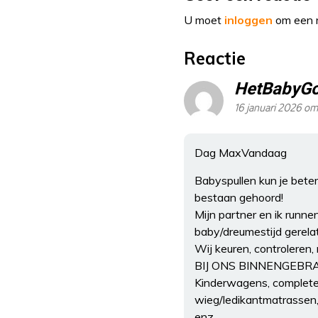
U moet
inloggen
om een r
Reactie
HetBabyG
16 januari 2026 om
Dag MaxVandaag
Babyspullen kun je bete
bestaan gehoord!
Mijn partner en ik runn
baby/dreumestijd gerela
Wij keuren, controleren
BIJ ONS BINNENGEB
Kinderwagens, complete
wieg/ledikantmatrassen, 
enz