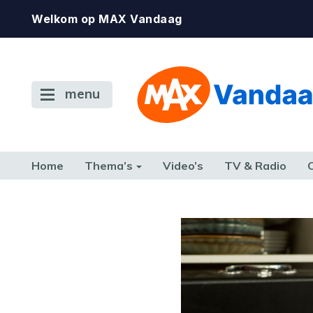
Welkom op MAX Vandaag
menu
Home
Thema’s
Video’s
TV & Radio
CONSUMENT
ETEN & DRINKEN
FAMILIE & RELATIE
GELD, W
TERUG NAAR TOEN