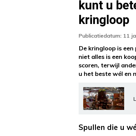
kunt u bete
kringloop
Publicatiedatum: 11 j
De kringloop is een
niet alles is een k
scoren, terwijl and
u het beste wél en n
L
Spullen die u w