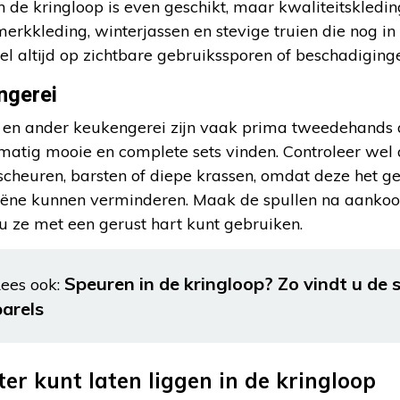
 de kringloop is even geschikt, maar kwaliteitskledi
merkkleding, winterjassen en stevige truien die nog in
wel altijd op zichtbare gebruikssporen of beschadiging
ngerei
k en ander keukengerei zijn vaak prima tweedehands aa
matig mooie en complete sets vinden. Controleer wel a
scheuren, barsten of diepe krassen, omdat deze het g
iëne kunnen verminderen. Maak de spullen na aanko
u ze met een gerust hart kunt gebruiken.
Speuren in de kringloop? Zo vindt u de
ees ook:
parels
ter kunt laten liggen in de kringloop