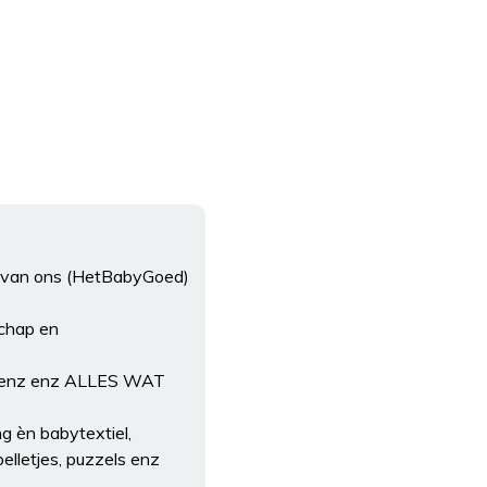
it van ons (HetBabyGoed)
schap en
sen enz enz ALLES WAT
 èn babytextiel,
elletjes, puzzels enz