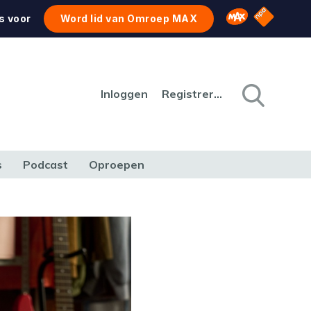
NPO Star
Omroep MAX
s voor
Word lid van Omroep MAX
Inloggen
Registreren
s
Podcast
Oproepen
CULTUUR
NATUUR & MILIEU
REIZEN & VERKEER