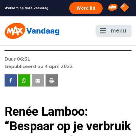
NPO S
Omroep 
Word lid
Welkom op MAX Vandaag
menu
Foutcode 403
Duur 06:51
De gewenste stream is op dit moment niet
Gepubliceerd op 4 april 2022
beschikbaar. Als het probleem zich blijft
voordoen, neem dan contact op met onze
klantenservice.
Renée Lamboo:
“Bespaar op je verbruik