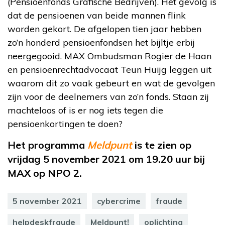
(Pensioenfonds Grafische Bedrijven). Het gevolg is
dat de pensioenen van beide mannen flink
worden gekort. De afgelopen tien jaar hebben
zo’n honderd pensioenfondsen het bijltje erbij
neergegooid. MAX Ombudsman Rogier de Haan
en pensioenrechtadvocaat Teun Huijg leggen uit
waarom dit zo vaak gebeurt en wat de gevolgen
zijn voor de deelnemers van zo’n fonds. Staan zij
machteloos of is er nog iets tegen die
pensioenkortingen te doen?
Het programma
Meldpunt
is te zien op
vrijdag 5 november 2021 om 19.20 uur bij
MAX op NPO 2.
5 november 2021
cybercrime
fraude
helpdeskfraude
Meldpunt!
oplichting