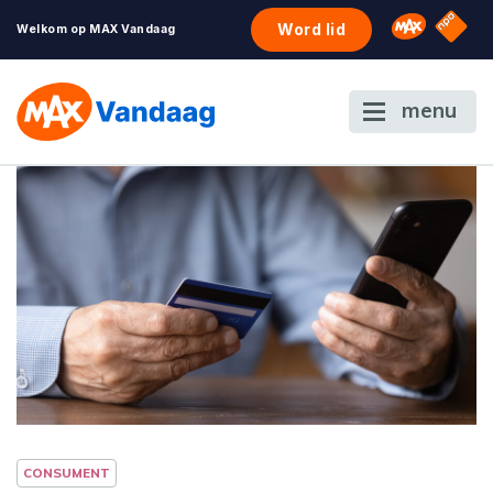
NPO S
Omroep 
Word lid
Welkom op MAX Vandaag
menu
CONSUMENT