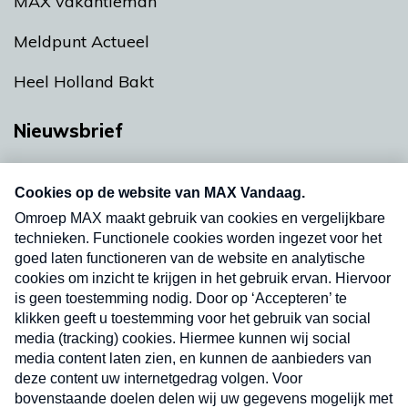
MAX vakantieman
Meldpunt Actueel
Heel Holland Bakt
Nieuwsbrief
Neem hier een gratis abonnement op onze
nieuwsbrief. Elke vrijdag- en dinsdagochtend in
uw mailbox.
Verzend