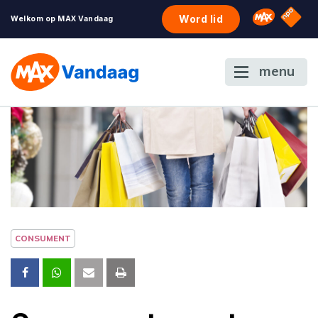
NPO S
Omroep 
Word lid
Welkom op MAX Vandaag
menu
CONSUMENT