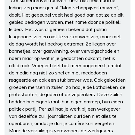
“Consumentenvertrouwen” dekt niet helemaal de
lading, zeg maar gerust “Maatschappijvertrouwen”,
daalt. Het gepeupel voelt heel goed aan dat ze op elk
gebied bedrogen worden, met name door de politiek
leiders. Het was al gemeen bekend dat politici
leugenaars zijn en niet te vertrouwen zijn, maar met
de dag wordt het bedrog extremer. Ze liegen over
bonnetjes, over gaswinning, over vervolgschade en
noem maar op wat in je gedachten opkomt, het is
altijd raak. Vroeger bleef het meer ongemerkt, omdat
de media nog niet zo snel en met mededogen
reageerde en ook een stuk braver was. Ook geloofden
groepen mensen in zuilen, zo had je de katholieken, de
protestanten, de joden of de vrijdenkers. Deze zuilen
hadden hun eigen krant, hun eigen omroep, hun eigen
politiek partij. Per zuil had je werk bij een werkgever
van dezelfde zuil. Journalisten durfden niet alles te
openbaren, omdat je dan je carrière kon vergeten.
Maar de verzuiling is verdwenen, de werkgevers