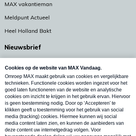
MAX vakantieman
Meldpunt Actueel
Heel Holland Bakt
Nieuwsbrief
Neem hier een gratis abonnement op onze
nieuwsbrief. Elke vrijdag- en dinsdagochtend in
uw mailbox.
Verzend