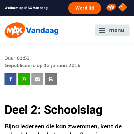
NPO S
Omroep 
Word lid
Welkom op MAX Vandaag
menu
Duur 01:53
Gepubliceerd op 13 januari 2016
Deel 2: Schoolslag
Bijna iedereen die kan zwemmen, kent de