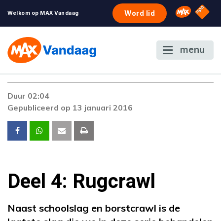
NPO S
Omroep 
Word lid
Welkom op MAX Vandaag
menu
Duur 02:04
Gepubliceerd op 13 januari 2016
Deel 4: Rugcrawl
Naast schoolslag en borstcrawl is de