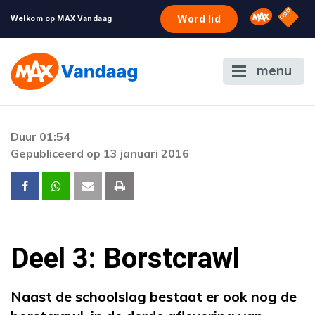
NPO S
Omroep 
Word lid
Welkom op MAX Vandaag
menu
Duur 01:54
Gepubliceerd op 13 januari 2016
Deel 3: Borstcrawl
Naast de schoolslag bestaat er ook nog de