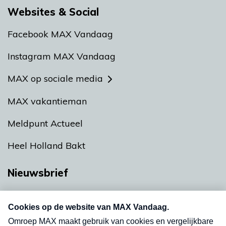
Websites & Social
Facebook MAX Vandaag
Instagram MAX Vandaag
MAX op sociale media
MAX vakantieman
Meldpunt Actueel
Heel Holland Bakt
Nieuwsbrief
Neem hier een gratis abonnement op onze
nieuwsbrief. Elke vrijdag- en dinsdagochtend in
uw mailbox.