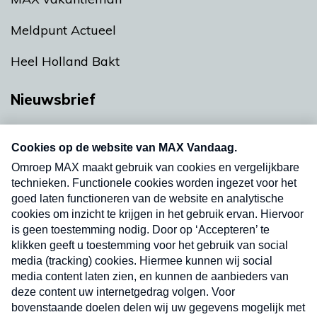
Meldpunt Actueel
Heel Holland Bakt
Nieuwsbrief
Neem hier een gratis abonnement op onze
nieuwsbrief. Elke vrijdag- en dinsdagochtend in
uw mailbox.
Verzend