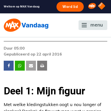
NPO S
Omroep 
Word lid
Welkom op MAX Vandaag
menu
Duur 05:00
Gepubliceerd op 22 april 2016
Deel 1: Mijn figuur
Met welke kledingstukken oogt u nou langer of