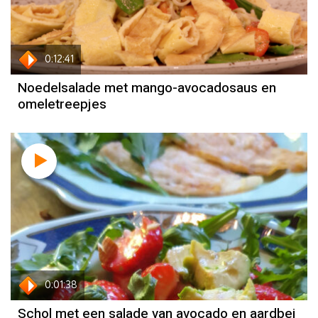
Mounir Toub
0:12:41
Noedelsalade met mango-avocadosaus en
omeletreepjes
recept
Janny van der Heijden
0:01:38
Schol met een salade van avocado en aardbei