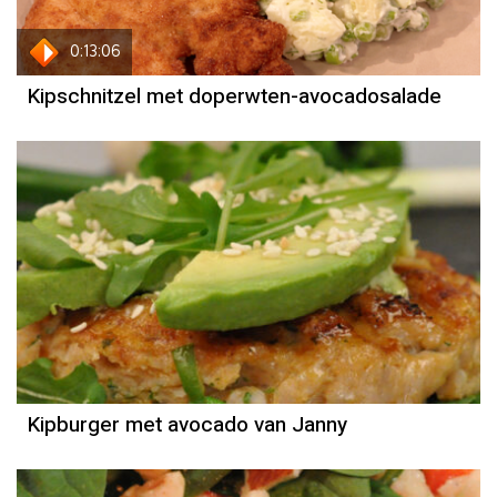
0:13:06
Kipschnitzel met doperwten-avocadosalade
Recept
Janny van der Heijden
Kipburger met avocado van Janny