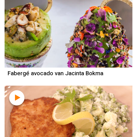
Recept
Jacinta Bokma
Fabergé avocado van Jacinta Bokma
Recept
Sandra Ysbrady