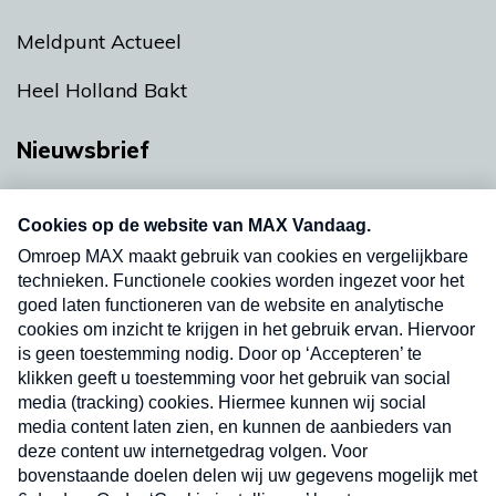
Meldpunt Actueel
Heel Holland Bakt
Nieuwsbrief
Neem hier een gratis abonnement op onze
nieuwsbrief. Elke vrijdag- en dinsdagochtend in
uw mailbox.
Verzend