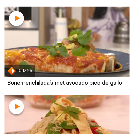
Recept
Sandra Ysbrandy
0:12:56
Bonen-enchilada’s met avocado pico de gallo
Recept