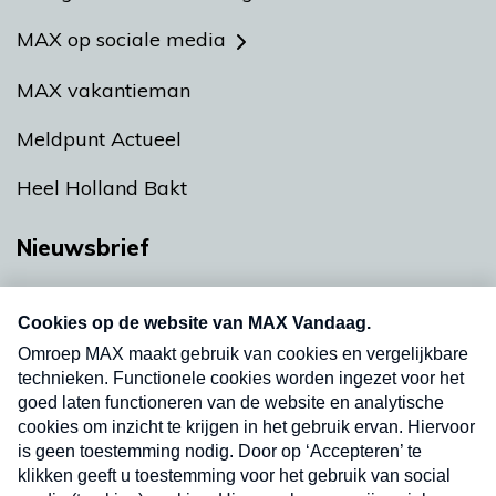
MAX op sociale media
MAX vakantieman
Meldpunt Actueel
Heel Holland Bakt
Nieuwsbrief
Neem hier een gratis abonnement op onze
nieuwsbrief. Elke vrijdag- en dinsdagochtend in
uw mailbox.
Verzend