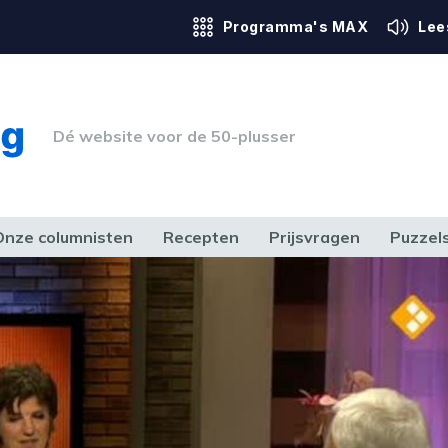
Programma's MAX
Lee
Dé website voor de 50-plusser
Onze columnisten
Recepten
Prijsvragen
Puzzel
ERK & RECHT
GEZONDHEID & SPORT
HUIS, TUIN & HOBBY
MEDIA & 