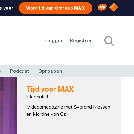
NPO Star
Omroep MAX
s voor
Word lid van Omroep MAX
Inloggen
Registreren
s
Podcast
Oproepen
CULTUUR
NATUUR & MILIEU
REIZEN & VERKEER
Tijd voor MAX
Informatief
Middagmagazine met Sybrand Niessen
en Martine van Os