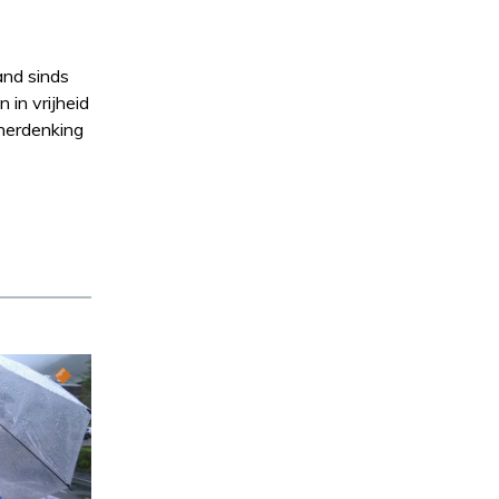
and sinds
 in vrijheid
 herdenking