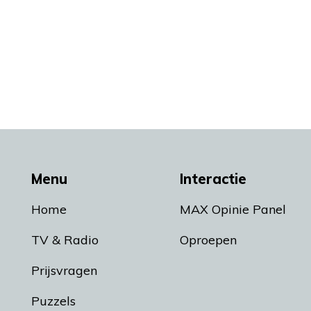
Menu
Interactie
Home
MAX Opinie Panel
TV & Radio
Oproepen
Prijsvragen
Puzzels