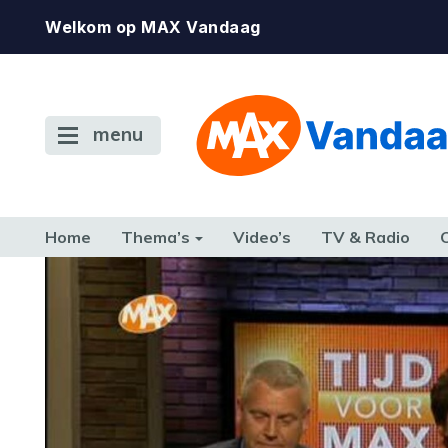
Welkom op MAX Vandaag
menu
Home
Thema’s
Video’s
TV & Radio
CONSUMENT
ETEN & DRINKEN
FAMILIE & RELATIE
GELD, W
TERUG NAAR TOEN