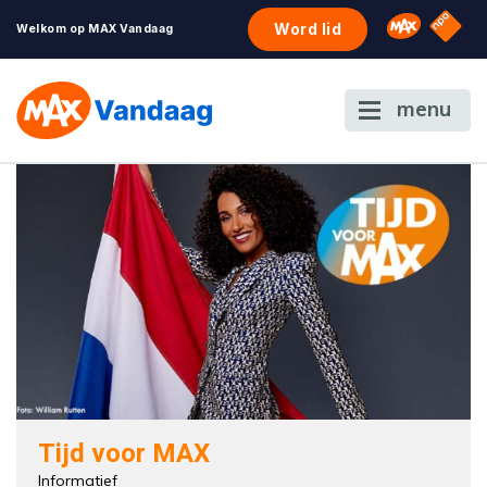
NPO S
Omroep 
Word lid
Welkom op MAX Vandaag
menu
Tijd voor MAX
Informatief