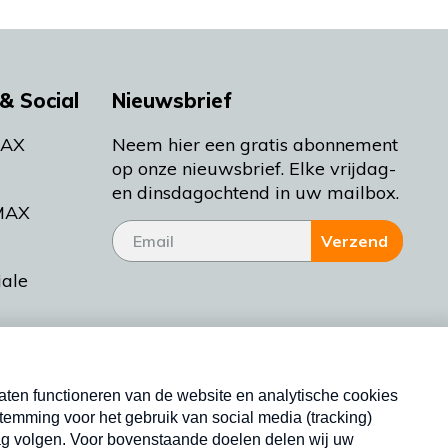
& Social
Nieuwsbrief
MAX
Neem hier een gratis abonnement
op onze nieuwsbrief. Elke vrijdag-
en dinsdagochtend in uw mailbox.
MAX
Verzend
iale
tieman
ctueel
Nieuwsbrief
d Bakt