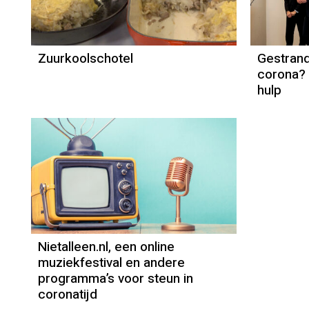
Mounir Toub
Zuurkoolschotel
Gestrand
corona? 
hulp
Nietalleen.nl, een online
muziekfestival en andere
programma’s voor steun in
coronatijd