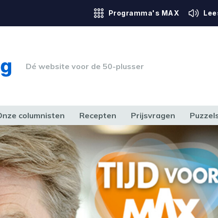
Programma's MAX
Lee
Dé website voor de 50-plusser
Onze columnisten
Recepten
Prijsvragen
Puzzel
ERK & RECHT
GEZONDHEID & SPORT
HUIS, TUIN & HOBBY
MEDIA & 