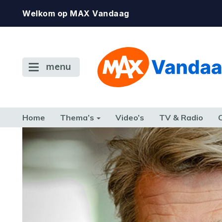
Welkom op MAX Vandaag
menu
Home
Thema’s
Video’s
TV & Radio
CONSUMENT
ETEN & DRINKEN
FAMILIE & RELATIE
GELD, W
TERUG NAAR TOEN