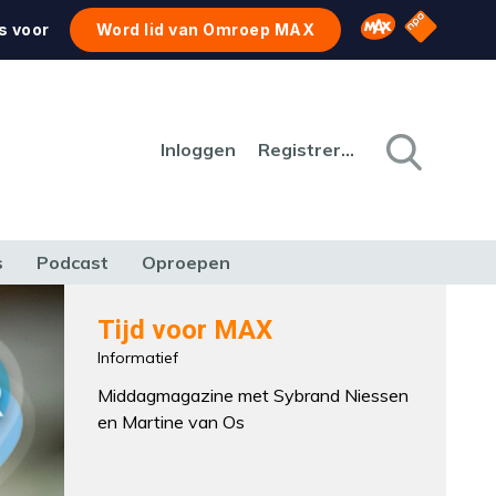
NPO Star
Omroep MAX
s voor
Word lid van Omroep MAX
Inloggen
Registreren
s
Podcast
Oproepen
CULTUUR
NATUUR & MILIEU
REIZEN & VERKEER
Tijd voor MAX
Informatief
Middagmagazine met Sybrand Niessen
en Martine van Os