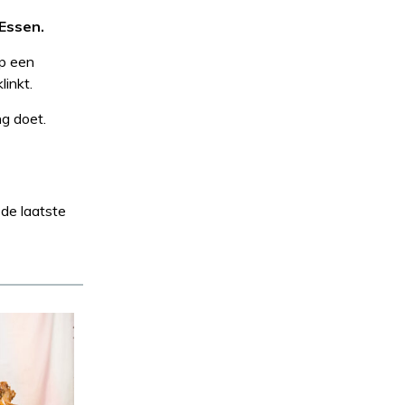
 Essen.
op een
inkt.
g doet.
de laatste