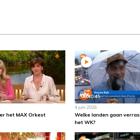
00:40:45
4 juni 2026
er het MAX Orkest
Welke landen gaan verras
het WK?