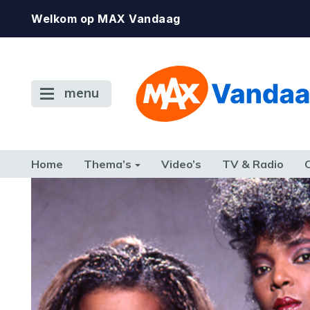
Welkom op MAX Vandaag
menu
Home
Thema’s
Video’s
TV & Radio
CONSUMENT
ETEN & DRINKEN
FAMILIE & RELATIE
GELD, W
TERUG NAAR TOEN