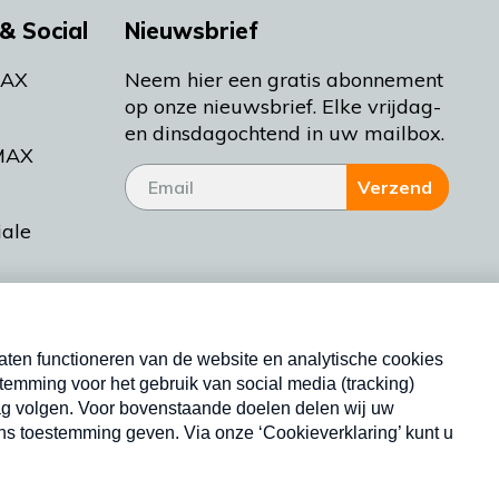
& Social
Nieuwsbrief
MAX
Neem hier een gratis abonnement
op onze nieuwsbrief. Elke vrijdag-
en dinsdagochtend in uw mailbox.
MAX
Verzend
iale
tieman
ctueel
Nieuwsbrief
d Bakt
Neem hier een gratis abonnement op onze
nieuwsbrief. Elke vrijdag- en dinsdagochtend in uw
mailbox.