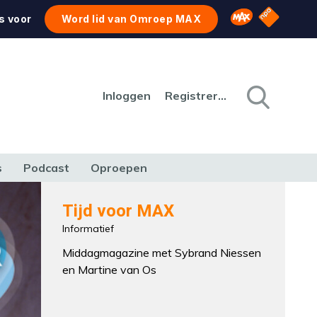
NPO Star
Omroep MAX
s voor
Word lid van Omroep MAX
Inloggen
Registreren
s
Podcast
Oproepen
CULTUUR
NATUUR & MILIEU
REIZEN & VERKEER
Tijd voor MAX
Informatief
Middagmagazine met Sybrand Niessen
en Martine van Os