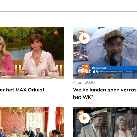
00:40:45
4 juni 2026
er het MAX Orkest
Welke landen gaan verras
het WK?