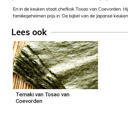
En in de keuken staat chefkok Tosao van Coevorden. Hij
familiegeheimen prijs in ‘De bijbel van de Japanse keuken’
Lees ook
Recept
Tosao van Coevorden
Temaki van Tosao van
Coevorden