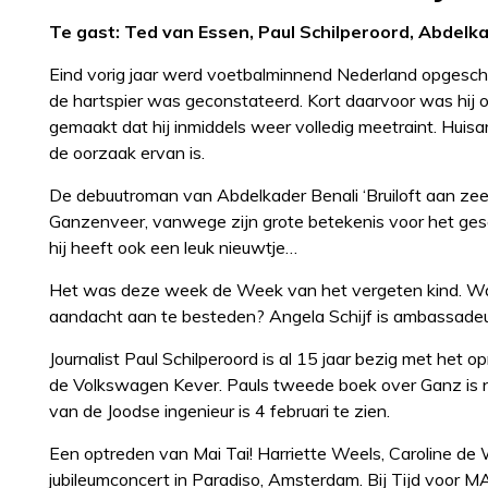
Te gast: Ted van Essen, Paul Schilperoord, Abdelka
Eind vorig jaar werd voetbalminnend Nederland opgeschr
de hartspier was geconstateerd. Kort daarvoor was hij 
gemaakt dat hij inmiddels weer volledig meetraint. Huisa
de oorzaak ervan is.
De debuutroman van Abdelkader Benali ‘Bruiloft aan zee’ w
Ganzenveer, vanwege zijn grote betekenis voor het gesc
hij heeft ook een leuk nieuwtje…
Het was deze week de Week van het vergeten kind. Wat
aandacht aan te besteden? Angela Schijf is ambassadeur
Journalist Paul Schilperoord is al 15 jaar bezig met het
de Volkswagen Kever. Pauls tweede boek over Ganz is n
van de Joodse ingenieur is 4 februari te zien.
Een optreden van Mai Tai! Harriette Weels, Caroline de 
jubileumconcert in Paradiso, Amsterdam. Bij Tijd voor 