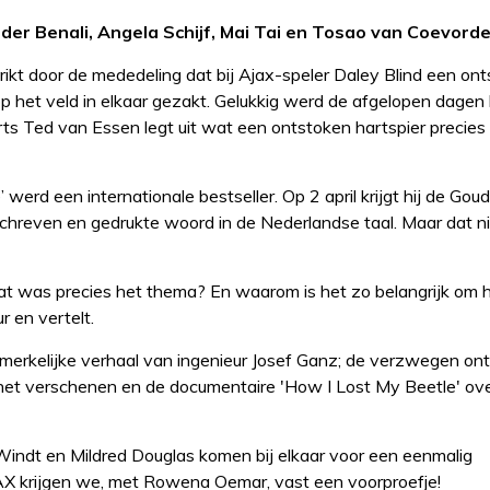
der Benali, Angela Schijf, Mai Tai en Tosao van Coevorde
ikt door de mededeling dat bij Ajax-speler Daley Blind een ont
op het veld in elkaar gezakt. Gelukkig werd de afgelopen dage
rts Ted van Essen legt uit wat een ontstoken hartspier precies
erd een internationale bestseller. Op 2 april krijgt hij de Gou
hreven en gedrukte woord in de Nederlandse taal. Maar dat nie
 was precies het thema? En waarom is het zo belangrijk om h
 en vertelt.
 opmerkelijke verhaal van ingenieur Josef Ganz; de verzwegen o
et verschenen en de documentaire 'How I Lost My Beetle' ove
Windt en Mildred Douglas komen bij elkaar voor een eenmalig
MAX krijgen we, met Rowena Oemar, vast een voorproefje!