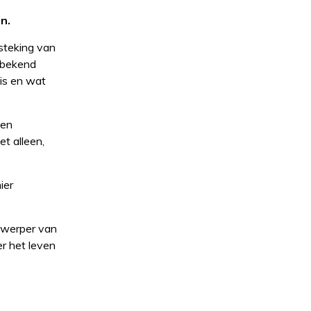
n.
steking van
n bekend
 is en wat
den
t alleen,
ier
ntwerper van
r het leven