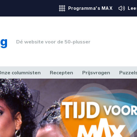
Programma's MAX
Lee
Dé website voor de 50-plusser
Onze columnisten
Recepten
Prijsvragen
Puzzel
ERK & RECHT
GEZONDHEID & SPORT
HUIS, TUIN & HOBBY
MEDIA & 