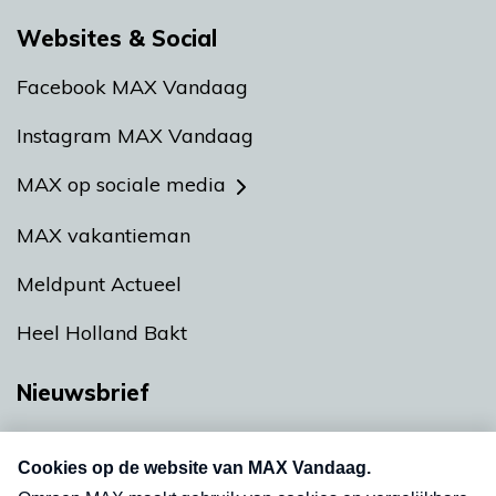
Websites & Social
Facebook MAX Vandaag
Instagram MAX Vandaag
MAX op sociale media
MAX vakantieman
Meldpunt Actueel
Heel Holland Bakt
Nieuwsbrief
Neem hier een gratis abonnement op onze
nieuwsbrief. Elke vrijdag- en dinsdagochtend in
uw mailbox.