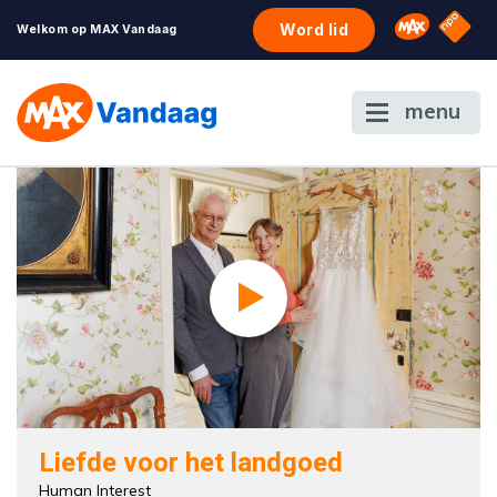
NPO S
Omroep 
Word lid
Welkom op MAX Vandaag
menu
Liefde voor het landgoed
Human Interest