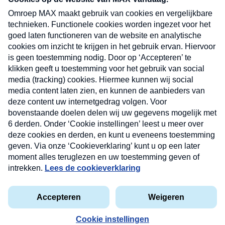
uw mailbox.
Verzend
Nieuwsbrief
Neem hier een gratis abonnement op onze
nieuwsbrief. Elke vrijdag- en dinsdagochtend in uw
mailbox.
Contact
Algemene voorwaarden
Privacyverklaring
Cookieverklaring
Kwetsbaarheid melden
privacyverklaring
Copyright © 2026 MAX Vandaag -
Omroep MAX