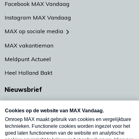
Facebook MAX Vandaag
Instagram MAX Vandaag
MAX op sociale media
MAX vakantieman
Meldpunt Actueel
Heel Holland Bakt
Nieuwsbrief
Neem hier een gratis abonnement op onze
nieuwsbrief. Elke vrijdag- en dinsdagochtend in
uw mailbox.
Verzend