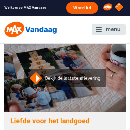
NPO S
Omroep 
Word lid
Welkom op MAX Vandaag
menu
Bekijk de laatste aflevering
Liefde voor het landgoed