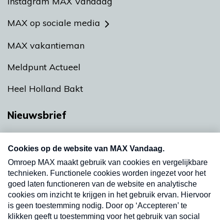
Instagram MAX Vandaag
MAX op sociale media
MAX vakantieman
Meldpunt Actueel
Heel Holland Bakt
Nieuwsbrief
Neem hier een gratis abonnement op onze
nieuwsbrief. Elke vrijdag- en dinsdagochtend in
uw mailbox.
Verzend