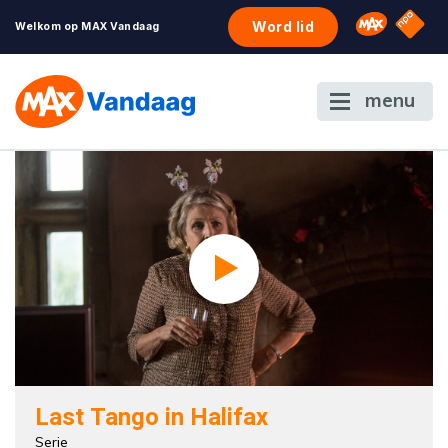
NPO S
Omroep 
Word lid
Welkom op MAX Vandaag
menu
Last Tango in Halifax
Serie