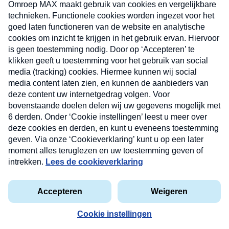
uw mailbox.
Verzend
Nieuwsbrief
Neem hier een gratis abonnement op onze
nieuwsbrief. Elke vrijdag- en dinsdagochtend in uw
mailbox.
Contact
Algemene voorwaarden
Privacyverklaring
Cookieverklaring
Kwetsbaarheid melden
privacyverklaring
Copyright © 2026 MAX Vandaag -
Omroep MAX