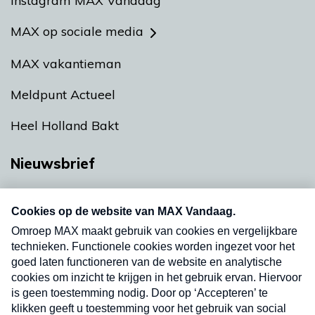
Instagram MAX Vandaag
MAX op sociale media
MAX vakantieman
Meldpunt Actueel
Heel Holland Bakt
Nieuwsbrief
Neem hier een gratis abonnement op onze
nieuwsbrief. Elke vrijdag- en dinsdagochtend in
uw mailbox.
Verzend