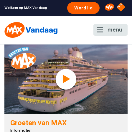
NPO S
Omroep 
Word lid
Welkom op MAX Vandaag
menu
Groeten van MAX
Informatief