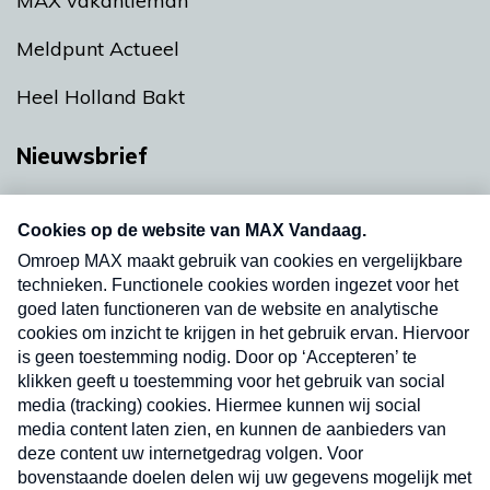
MAX vakantieman
Meldpunt Actueel
Heel Holland Bakt
Nieuwsbrief
Neem hier een gratis abonnement op onze
nieuwsbrief. Elke vrijdag- en dinsdagochtend in
uw mailbox.
Verzend