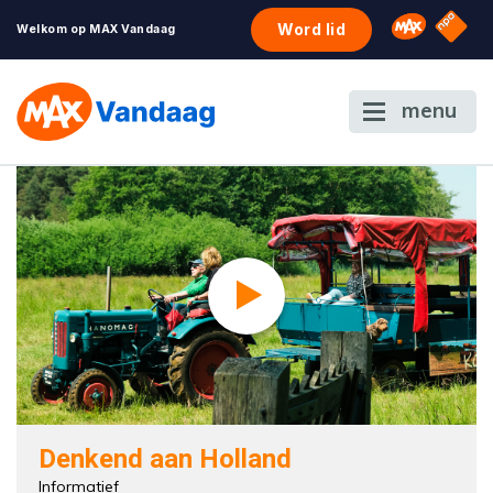
NPO S
Omroep 
Word lid
Welkom op MAX Vandaag
menu
Denkend aan Holland
Informatief