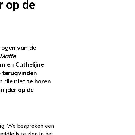
r op de
e ogen van de
Maffe
m en Cathelijne
e terugvinden
 die niet te horen
nijder op de
ag. We bespreken een
dje is te zien in het