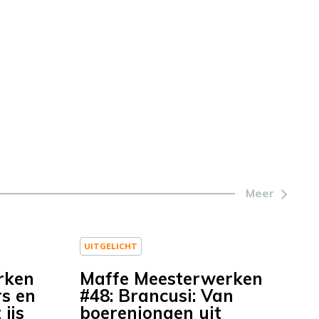
Meer
UITGELICHT
rken
Maffe Meesterwerken
rs en
#48: Brancusi: Van
 ijs
boerenjongen uit