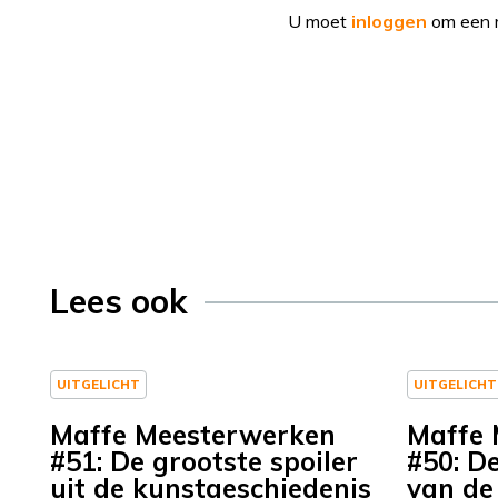
U moet
inloggen
om een r
Lees ook
UITGELICHT
UITGELICHT
Maffe Meesterwerken
Maffe 
#51: De grootste spoiler
#50: D
uit de kunstgeschiedenis
van de