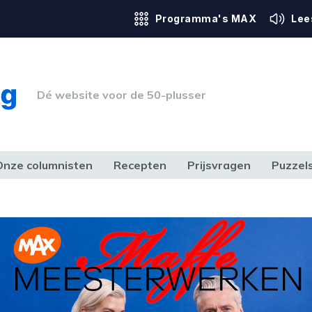
Programma's MAX
Lee
Dé website voor de 50-plusser
Onze columnisten
Recepten
Prijsvragen
Puzzel
ERK & RECHT
GEZONDHEID & SPORT
HUIS, TUIN & HOBBY
MEDIA & 