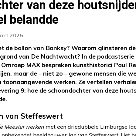
ter van deze houtsnijde
el belandde
aart 2025
met de ballon van Banksy? Waarom glinsteren d
ergrond van De Nachtwacht? In de podcastserie
Omroep MAX bespreken kunsthistorici Paul Re
erijen, maar de – niet zo – gewone mensen die w
an toonaangevende werken. Ze vertellen verhalen
flevering 9: hoe de schoondochter van deze houts
de.
n van Steffeswert
e Meesterwerken
met een driedubbele Limburgse la
e onbekende) beeldhouwer Jan van Steffeswert. Het beel