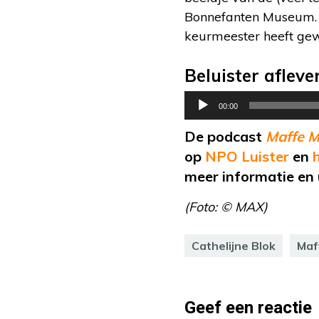
Bonnefanten Museum. Oo
keurmeester heeft gew
Beluister afleve
Audiospeler
00:00
De podcast
Maffe 
op
NPO Luister
en
h
meer informatie en 
(Foto: © MAX)
Cathelijne Blok
Maf
Geef een reactie