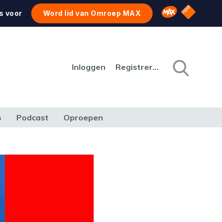
NPO Star
Omroep MAX
s voor
Word lid van Omroep MAX
Inloggen
Registreren
s
Podcast
Oproepen
CULTUUR
NATUUR & MILIEU
REIZEN & VERKEER