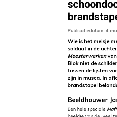
schoondoch
brandstap
Publicatiedatum: 4 m
Wie is het meisje 
soldaat in de acht
Meesterwerken
van 
Blok niet de schild
tussen de lijsten v
zijn in musea. In a
brandstapel beland
Beeldhouwer Ja
Een hele speciale
Maff
beeldje van de (veel t