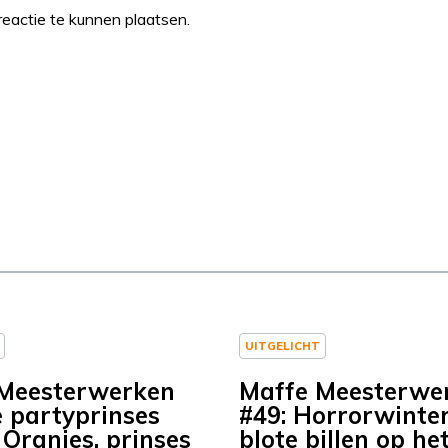
eactie te kunnen plaatsen.
UITGELICHT
Meesterwerken
Maffe Meesterwe
e partyprinses
#49: Horrorwinte
 Oranjes, prinses
blote billen op het