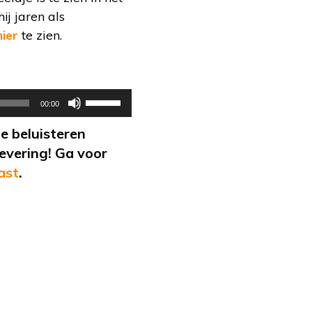
j jaren als
hier
te zien.
Gebruik
00:00
Omhoog/Omlaag
e beluisteren
pijltoetsen
levering! Ga voor
om
ast
.
het
volume
te
verhogen
of
te
verlagen.