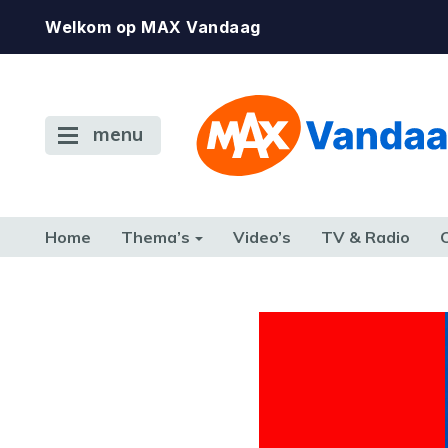
Welkom op MAX Vandaag
menu
Home
Thema’s
Video’s
TV & Radio
CONSUMENT
ETEN & DRINKEN
FAMILIE & RELATIE
GELD, W
TERUG NAAR TOEN