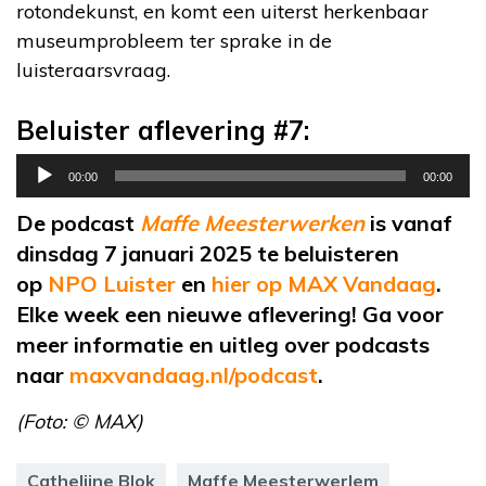
rotondekunst, en komt een uiterst herkenbaar
museumprobleem ter sprake in de
luisteraarsvraag.
Beluister aflevering #7:
Audiospeler
00:00
00:00
De podcast
Maffe Meesterwerken
is vanaf
dinsdag 7 januari 2025 te beluisteren
op
NPO Luister
en
hier op MAX Vandaag
.
Elke week een nieuwe aflevering! Ga voor
meer informatie en uitleg over podcasts
naar
maxvandaag.nl/podcast
.
(Foto: © MAX)
Cathelijne Blok
Maffe Meesterwerlem