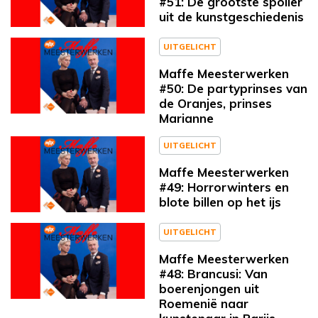
#51: De grootste spoiler
uit de kunstgeschiedenis
UITGELICHT
Maffe Meesterwerken
#50: De partyprinses van
de Oranjes, prinses
Marianne
UITGELICHT
Maffe Meesterwerken
#49: Horrorwinters en
blote billen op het ijs
UITGELICHT
Maffe Meesterwerken
#48: Brancusi: Van
boerenjongen uit
Roemenië naar