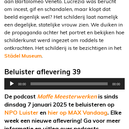
aan Bartolomeo Veneto. Lucrezia was berucht
om incest, gif en schandalen, maar klopt dat
beeld eigenlijk wel? Het schilderij laat namelijk
een degelijke, statelijke vrouw zien. We duiken in
de propaganda achter het portret en bekijken hoe
schilderkunst werd ingezet om roddels te
ontkrachten. Het schilderij is te bezichtigen in het
Städel Museum
.
Beluister aflevering 39
Audiospeler
00:00
00:00
De podcast
Maffe Meesterwerken
is sinds
dinsdag 7 januari 2025 te beluisteren op
NPO Luister
en
hier op MAX Vandaag
. Elke
week een nieuwe aflevering! Ga voor meer
informatie en uitleg over podcasts