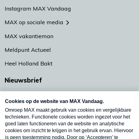
Instagram MAX Vandaag
MAX op sociale media
MAX vakantieman
Meldpunt Actueel
Heel Holland Bakt
Nieuwsbrief
Neem hier een gratis abonnement op onze
nieuwsbrief. Elke vrijdag- en dinsdagochtend in
uw mailbox.
Verzend