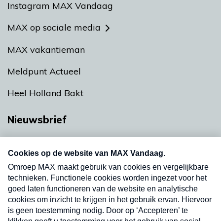
Instagram MAX Vandaag
MAX op sociale media
MAX vakantieman
Meldpunt Actueel
Heel Holland Bakt
Nieuwsbrief
Neem hier een gratis abonnement op onze
nieuwsbrief. Elke vrijdag- en dinsdagochtend in
uw mailbox.
Verzend