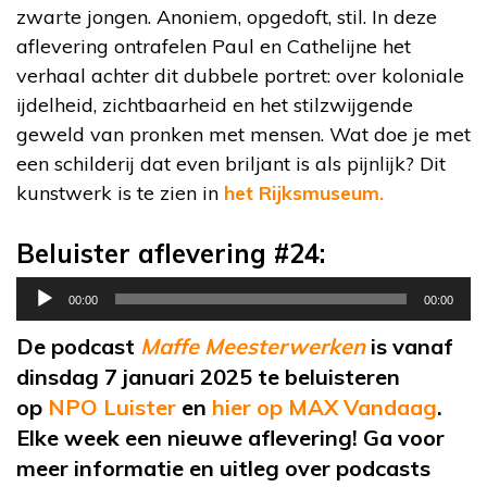
zwarte jongen. Anoniem, opgedoft, stil. In deze
aflevering ontrafelen Paul en Cathelijne het
verhaal achter dit dubbele portret: over koloniale
ijdelheid, zichtbaarheid en het stilzwijgende
geweld van pronken met mensen. Wat doe je met
een schilderij dat even briljant is als pijnlijk? Dit
kunstwerk is te zien in
het Rijksmuseum.
Beluister aflevering #24:
Audiospeler
00:00
00:00
De podcast
Maffe Meesterwerken
is vanaf
dinsdag 7 januari 2025 te beluisteren
op
NPO Luister
en
hier op MAX Vandaag
.
Elke week een nieuwe aflevering! Ga voor
meer informatie en uitleg over podcasts