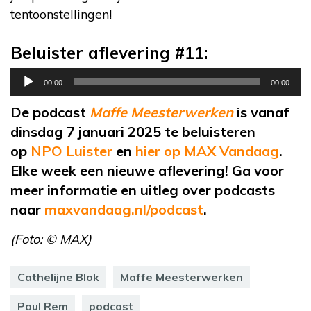
tentoonstellingen!
Beluister aflevering #11:
Audiospeler
00:00
00:00
De podcast
Maffe Meesterwerken
is vanaf
dinsdag 7 januari 2025 te beluisteren
op
NPO Luister
en
hier op MAX Vandaag
.
Elke week een nieuwe aflevering! Ga voor
meer informatie en uitleg over podcasts
naar
maxvandaag.nl/podcast
.
(Foto: © MAX)
Cathelijne Blok
Maffe Meesterwerken
Paul Rem
podcast