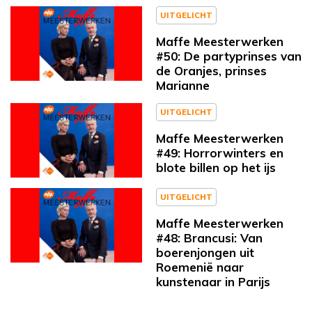
UITGELICHT
Maffe Meesterwerken
#50: De partyprinses van
de Oranjes, prinses
Marianne
UITGELICHT
Maffe Meesterwerken
#49: Horrorwinters en
blote billen op het ijs
UITGELICHT
Maffe Meesterwerken
#48: Brancusi: Van
boerenjongen uit
Roemenië naar
kunstenaar in Parijs