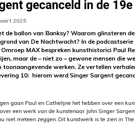
gent gecanceld in de 19
maart 2025
met de ballon van Banksy? Waarom glinsteren d
ergrond van De Nachtwacht? In de podcastserie
Omroep MAX bespreken kunsthistorici Paul Re
erijen, maar de – niet zo – gewone mensen die w
an toonaangevende werken. Ze vertellen verhalen
flevering 10: hierom werd Singer Sargent gecanc
gen gaan Paul en Cathelijne het hebben over een ku
 over een werk van de kunstenaar John Singer Sargen
 nu niet meteen zeggen. Dit kunstwerk is te zien in The