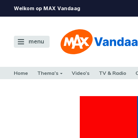
Welkom op MAX Vandaag
menu
Home
Thema’s
Video’s
TV & Radio
CONSUMENT
ETEN & DRINKEN
FAMILIE & RELATIE
GELD, W
TERUG NAAR TOEN