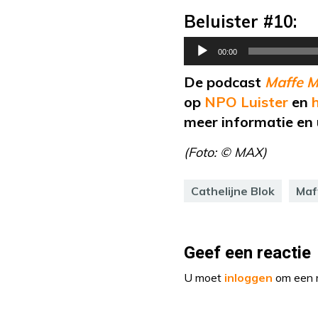
Beluister #10:
Audiospeler
00:00
De podcast
Maffe 
op
NPO Luister
en
h
meer informatie en 
(Foto: © MAX)
Cathelijne Blok
Maf
Geef een reactie
U moet
inloggen
om een r