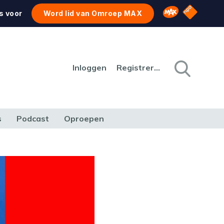
NPO Star
Omroep MAX
s voor
Word lid van Omroep MAX
Inloggen
Registreren
s
Podcast
Oproepen
CULTUUR
NATUUR & MILIEU
REIZEN & VERKEER