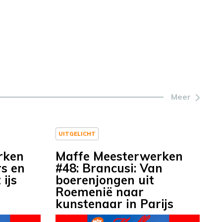
Meer
UITGELICHT
rken
Maffe Meesterwerken
rs en
#48: Brancusi: Van
 ijs
boerenjongen uit
Roemenië naar
kunstenaar in Parijs