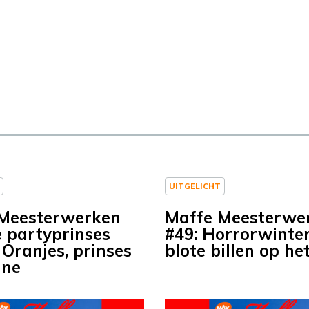
UITGELICHT
Meesterwerken
Maffe Meesterwe
e partyprinses
#49: Horrorwinte
 Oranjes, prinses
blote billen op het
nne