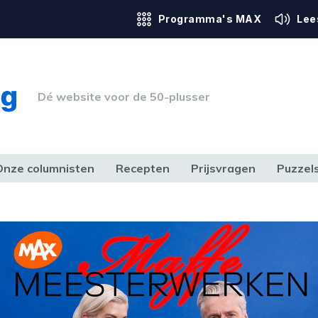
Programma's MAX
Lee
Dé website voor de 50-plusser
Onze columnisten
Recepten
Prijsvragen
Puzzel
ERK & RECHT
GEZONDHEID & SPORT
HUIS, TUIN & HOBBY
MEDIA & 