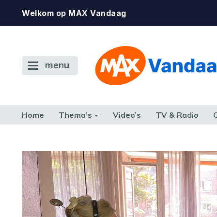
Welkom op MAX Vandaag
menu
Home
Thema’s
Video’s
TV & Radio
CONSUMENT
ETEN & DRINKEN
FAMILIE & RELATIE
GELD, W
TERUG NAAR TOEN