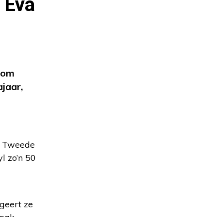
 Eva
, om
ajaar,
de Tweede
l zo’n 50
ageert ze