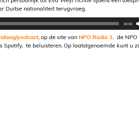
zich persoonlijk tot Eva Weyl richtte tijdens een toesp
 Duitse nationaliteit terugvroeg.
00:00
ndaag/podcast
, op de site van
NPO Radio 1,
de NPO 
 Spotify, te beluisteren. Op laatstgenoemde kunt u z