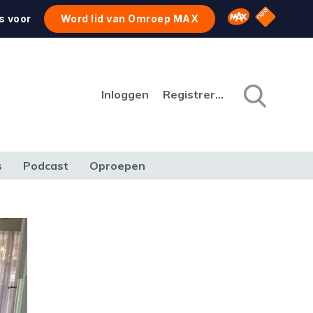
NPO Star
Omroep MAX
s voor
Word lid van Omroep MAX
Inloggen
Registreren
s
Podcast
Oproepen
CULTUUR
NATUUR & MILIEU
REIZEN & VERKEER