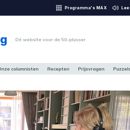
Programma's MAX
Lee
Dé website voor de 50-plusser
Onze columnisten
Recepten
Prijsvragen
Puzzel
ERK & RECHT
GEZONDHEID & SPORT
HUIS, TUIN & HOBBY
MEDIA & 