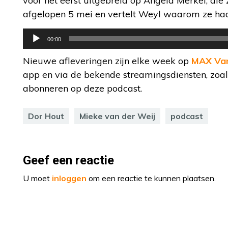
voor het eerst uitgebreid op Angela Merkel, die 
afgelopen 5 mei en vertelt Weyl waarom ze haar
Audiospeler
00:00
Nieuwe afleveringen zijn elke week op
MAX Va
app en via de bekende streamingsdiensten, zoals
abonneren op deze podcast.
Dor Hout
Mieke van der Weij
podcast
Geef een reactie
U moet
inloggen
om een reactie te kunnen plaatsen.