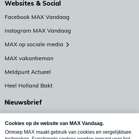
Websites & Social
Facebook MAX Vandaag
Instagram MAX Vandaag
MAX op sociale media
MAX vakantieman
Meldpunt Actueel
Heel Holland Bakt
Nieuwsbrief
Neem hier een gratis abonnement op onze
nieuwsbrief. Elke vrijdag- en dinsdagochtend in
uw mailbox.