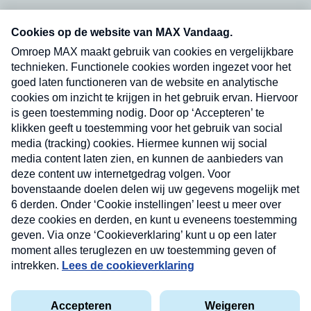
Neem hier een gratis abonnement op onze
nieuwsbrief. Elke vrijdag- en dinsdagochtend in
uw mailbox.
Verzend
Nieuwsbrief
Neem hier een gratis abonnement op onze
nieuwsbrief. Elke vrijdag- en dinsdagochtend in uw
mailbox.
Contact
Algemene voorwaarden
Privacyverklaring
Cookieverklaring