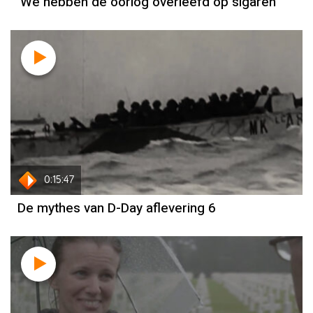
‘We hebben de oorlog overleefd op sigaren’
0:15:47
De mythes van D-Day aflevering 6