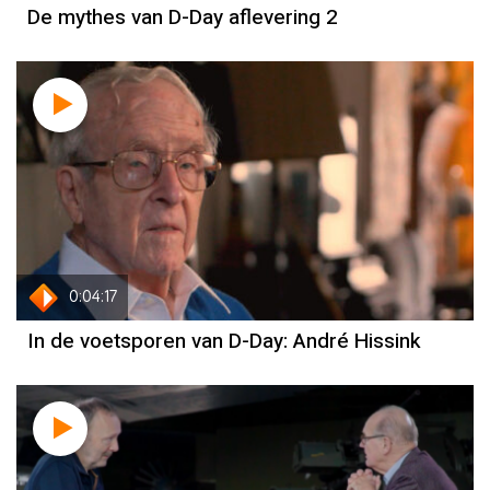
De mythes van D-Day aflevering 2
0:04:17
In de voetsporen van D-Day: André Hissink