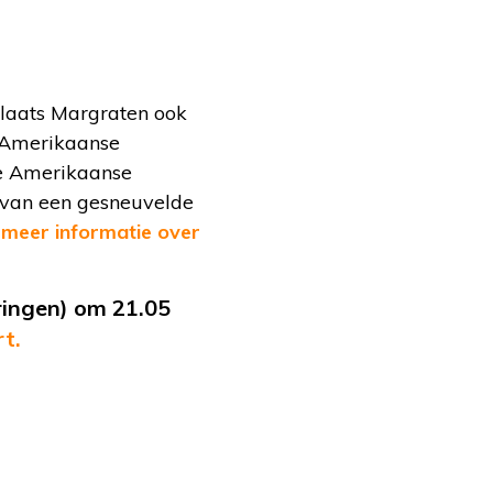
plaats Margraten ook
e Amerikaanse
te Amerikaanse
f van een gesneuvelde
 meer informatie over
eringen) om 21.05
t.