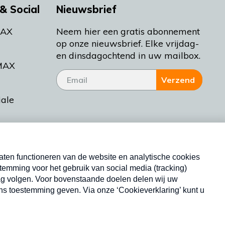
& Social
Nieuwsbrief
MAX
Neem hier een gratis abonnement
op onze nieuwsbrief. Elke vrijdag-
en dinsdagochtend in uw mailbox.
MAX
Verzend
iale
tieman
ctueel
Nieuwsbrief
d Bakt
Neem hier een gratis abonnement op onze
nieuwsbrief. Elke vrijdag- en dinsdagochtend in uw
mailbox.