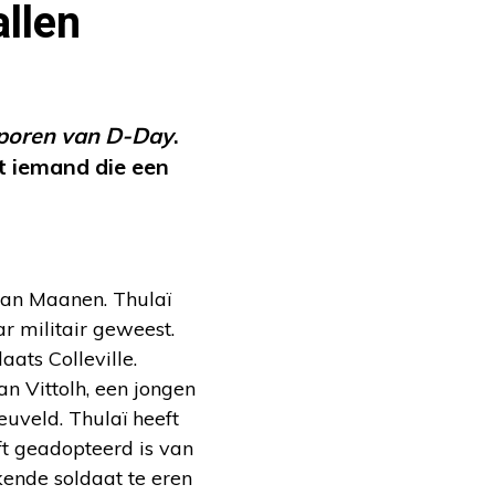
allen
sporen van D-Day
.
t iemand die een
 van Maanen. Thulaï
ar militair geweest.
ats Colleville.
an Vittolh, een jongen
neuveld. Thulaï heeft
ft geadopteerd is van
ende soldaat te eren