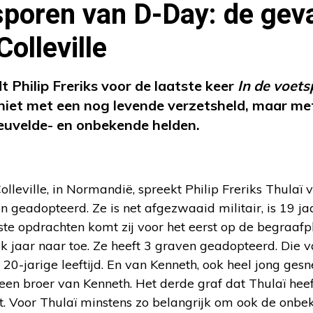
sporen van D-Day: de gev
olleville
dt Philip Freriks voor de laatste keer
In de voet
j niet met een nog levende verzetsheld, maar me
euvelde- en onbekende helden.
lleville, in Normandië, spreekt Philip Freriks Thulaï
n geadopteerd. Ze is net afgezwaaid militair, is 19 ja
te opdrachten komt zij voor het eerst op de begraafpla
elk jaar naar toe. Ze heeft 3 graven geadopteerd. Die v
 op 20-jarige leeftijd. En van Kenneth, ook heel jong ges
 een broer van Kenneth. Het derde graf dat Thulaï hee
. Voor Thulaï minstens zo belangrijk om ook de onbek