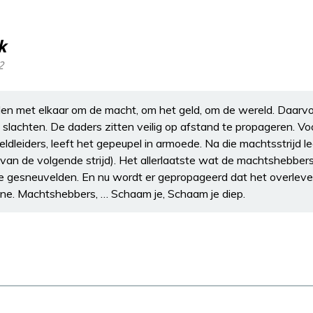
k
2
en met elkaar om de macht, om het geld, om de wereld. Daarv
e slachten. De daders zitten veilig op afstand te propageren. V
ldleiders, leeft het gepeupel in armoede. Na die machtsstrijd l
van de volgende strijd). Het allerlaatste wat de machtshebber
ie gesneuvelden. En nu wordt er gepropageerd dat het overlev
ne. Machtshebbers, … Schaam je, Schaam je diep.