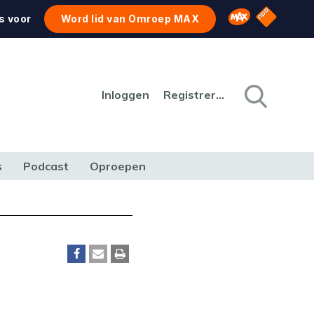
NPO Star
Omroep MAX
s voor
Word lid van Omroep MAX
Inloggen
Registreren
s
Podcast
Oproepen
CULTUUR
NATUUR & MILIEU
REIZEN & VERKEER