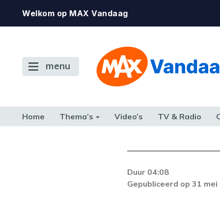
Welkom op MAX Vandaag
menu
Home
Thema’s
Video’s
TV & Radio
CONSUMENT
ETEN & DRINKEN
FAMILIE & RELATIE
GELD, W
TERUG NAAR TOEN
Duur 04:08
Gepubliceerd op 31 mei