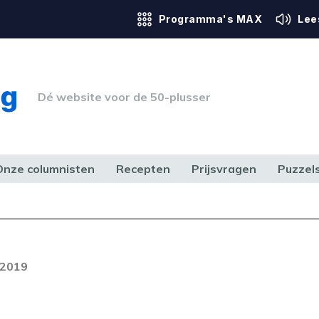
Programma's MAX
Lee
Dé website voor de 50-plusser
Onze columnisten
Recepten
Prijsvragen
Puzzel
ERK & RECHT
GEZONDHEID & SPORT
HUIS, TUIN & HOBBY
MEDIA & 
 2019