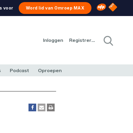
NPO Star
Omroep MAX
s voor
Word lid van Omroep MAX
Inloggen
Registreren
s
Podcast
Oproepen
CULTUUR
NATUUR & MILIEU
REIZEN & VERKEER