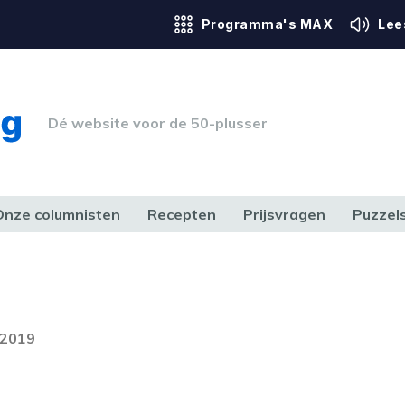
Programma's MAX
Lee
Dé website voor de 50-plusser
Onze columnisten
Recepten
Prijsvragen
Puzzel
ERK & RECHT
GEZONDHEID & SPORT
HUIS, TUIN & HOBBY
MEDIA & 
 2019