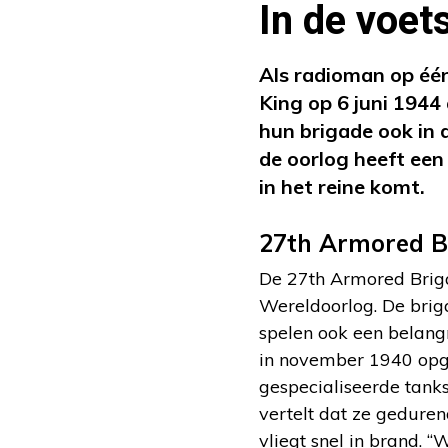
In de voet
Als radioman op éé
King op 6 juni 1944
hun brigade ook in 
de oorlog heeft een
in het reine komt.
27th Armored B
De 27th Armored Briga
Wereldoorlog. De briga
spelen ook een belangr
in november 1940 opge
gespecialiseerde tank
vertelt dat ze geduren
vliegt snel in brand. “