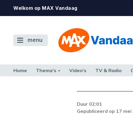
Welkom op MAX Vandaag
menu
Home
Thema’s
Video’s
TV & Radio
CONSUMENT
ETEN & DRINKEN
FAMILIE & RELATIE
GELD, W
TERUG NAAR TOEN
Duur 02:01
Gepubliceerd op 17 mei