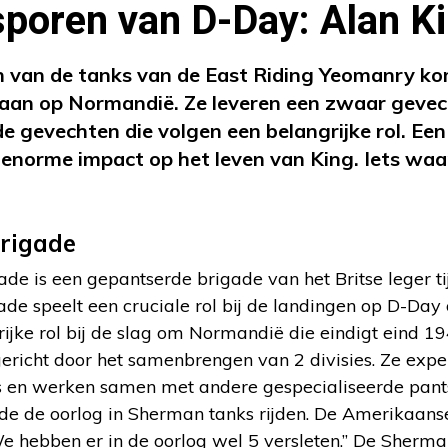
sporen van D-Day: Alan K
n van de tanks van de East Riding Yeomanry ko
 aan op Normandië. Ze leveren een zwaar gevec
de gevechten die volgen een belangrijke rol. E
 enorme impact op het leven van King. Iets waar
rigade
de is een gepantserde brigade van het Britse leger 
de speelt een cruciale rol bij de landingen op D-Day 
ijke rol bij de slag om Normandië die eindigt eind 1
richt door het samenbrengen van 2 divisies. Ze exp
s en werken samen met andere gespecialiseerde pant
de de oorlog in Sherman tanks rijden. De Amerikaanse
We hebben er in de oorlog wel 5 versleten.” De Sherman’