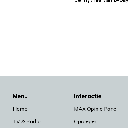
De mythes van D-Day 
Menu
Interactie
Home
MAX Opinie Panel
TV & Radio
Oproepen