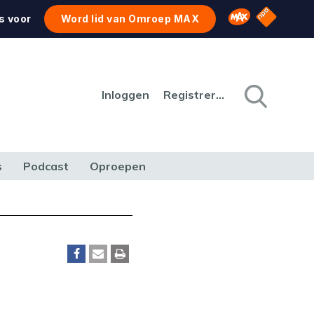
NPO Star
Omroep MAX
s voor
Word lid van Omroep MAX
Inloggen
Registreren
s
Podcast
Oproepen
CULTUUR
NATUUR & MILIEU
REIZEN & VERKEER