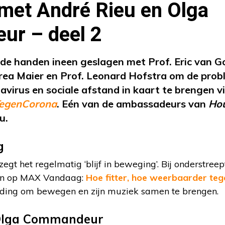
 met André Rieu en Olga
r – deel 2
de handen ineen geslagen met
Prof. Eric van Go
rea Maier en Prof. Leonard Hofstra
om de probl
avirus en sociale afstand in kaart te brengen v
egenCorona
. Eén van de ambassadeurs van
Hou
eu.
g
 zegt het regelmatig ‘blijf in beweging’. Bij onderstree
umn op MAX Vandaag:
Hoe fitter, hoe weerbaarder teg
iding om bewegen en zijn muziek samen te brengen.
 Olga Commandeur