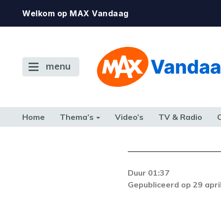
Welkom op MAX Vandaag
menu
Home
Thema’s
Video’s
TV & Radio
CONSUMENT
ETEN & DRINKEN
FAMILIE & RELATIE
GELD, W
TERUG NAAR TOEN
Duur 01:37
Gepubliceerd op 29 apri