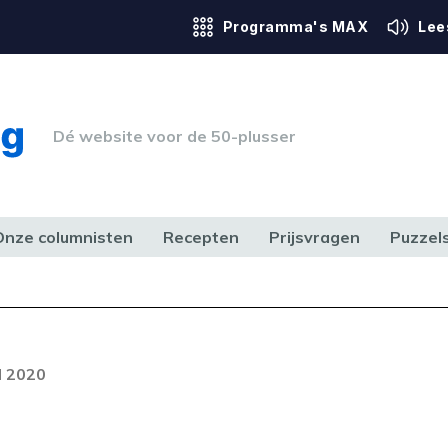
Programma's MAX
Lee
Dé website voor de 50-plusser
Onze columnisten
Recepten
Prijsvragen
Puzzel
ERK & RECHT
GEZONDHEID & SPORT
HUIS, TUIN & HOBBY
MEDIA & 
l 2020