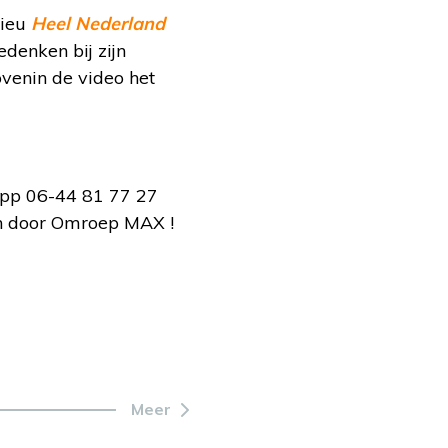
Rieu
Heel Nederland
enken bij zijn
ovenin de video het
App 06-44 81 77 27
n door Omroep MAX !
Meer