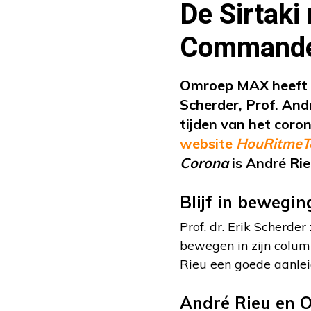
De Sirtaki
Commandeu
Omroep MAX heeft 
Scherder, Prof. And
tijden van het coron
website
HouRitmeT
Corona
is André Ri
Blijf in bewegin
Prof. dr. Erik Scherder
bewegen in zijn col
Rieu een goede aanle
André Rieu en