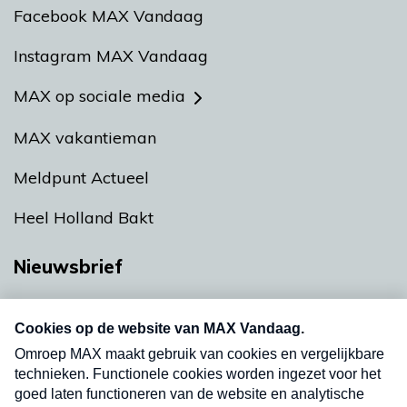
Facebook MAX Vandaag
Instagram MAX Vandaag
MAX op sociale media
MAX vakantieman
Meldpunt Actueel
Heel Holland Bakt
Nieuwsbrief
Neem hier een gratis abonnement op onze
nieuwsbrief. Elke vrijdag- en dinsdagochtend in
uw mailbox.
Verzend