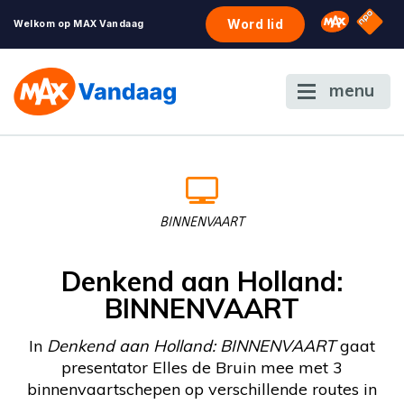
NPO S
Omroep 
Word lid
Welkom op MAX Vandaag
menu
BINNENVAART
Denkend aan Holland:
BINNENVAART
In
Denkend aan Holland: BINNENVAART
gaat
presentator Elles de Bruin mee met 3
binnenvaartschepen op verschillende routes in