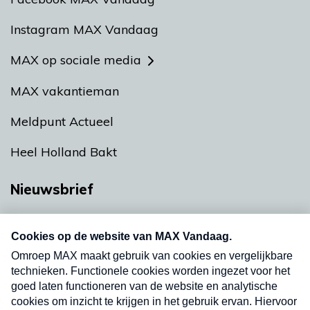
Instagram MAX Vandaag
MAX op sociale media
MAX vakantieman
Meldpunt Actueel
Heel Holland Bakt
Nieuwsbrief
Neem hier een gratis abonnement op onze
nieuwsbrief. Elke vrijdag- en dinsdagochtend in
uw mailbox.
Verzend