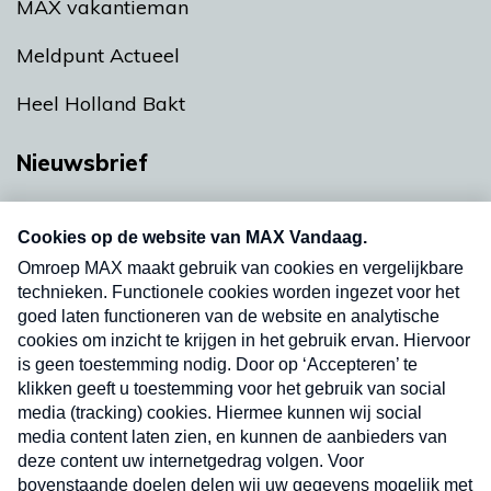
MAX vakantieman
Meldpunt Actueel
Heel Holland Bakt
Nieuwsbrief
Neem hier een gratis abonnement op onze
nieuwsbrief. Elke vrijdag- en dinsdagochtend in
uw mailbox.
Verzend