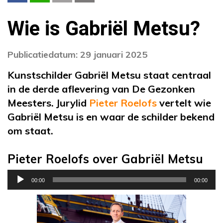
Wie is Gabriël Metsu?
Publicatiedatum: 29 januari 2025
Kunstschilder Gabriël Metsu staat centraal
in de derde aflevering van De Gezonken
Meesters. Jurylid
Pieter Roelofs
vertelt wie
Gabriël Metsu is en waar de schilder bekend
om staat.
Pieter Roelofs over Gabriël Metsu
Audiospeler
00:00
00:00