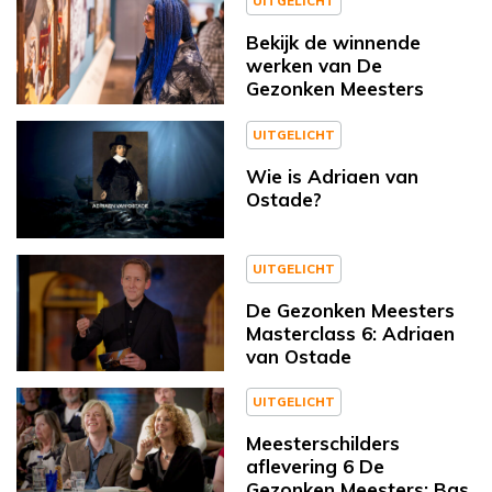
UITGELICHT
Bekijk de winnende
werken van De
Gezonken Meesters
UITGELICHT
Wie is Adriaen van
Ostade?
UITGELICHT
De Gezonken Meesters
Masterclass 6: Adriaen
van Ostade
UITGELICHT
Meesterschilders
aflevering 6 De
Gezonken Meesters: Bas