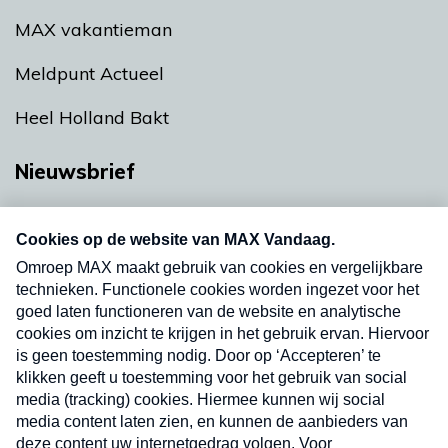
MAX vakantieman
Meldpunt Actueel
Heel Holland Bakt
Nieuwsbrief
Neem hier een gratis abonnement op onze
nieuwsbrief. Elke vrijdag- en dinsdagochtend in
uw mailbox.
Verzend