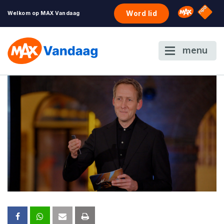
NPO S
Omroep 
Word lid
Welkom op MAX Vandaag
menu