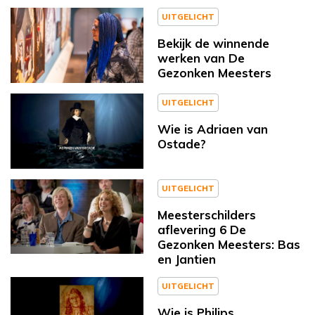
UITGELICHT
Bekijk de winnende
werken van De
Gezonken Meesters
UITGELICHT
Wie is Adriaen van
Ostade?
UITGELICHT
Meesterschilders
aflevering 6 De
Gezonken Meesters: Bas
en Jantien
UITGELICHT
Wie is Philips